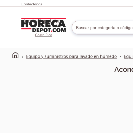
Contáctenos
HorecaDepot.com
Costa Rica
Equipo y suministros para lavado en húmedo
Equi
Acond