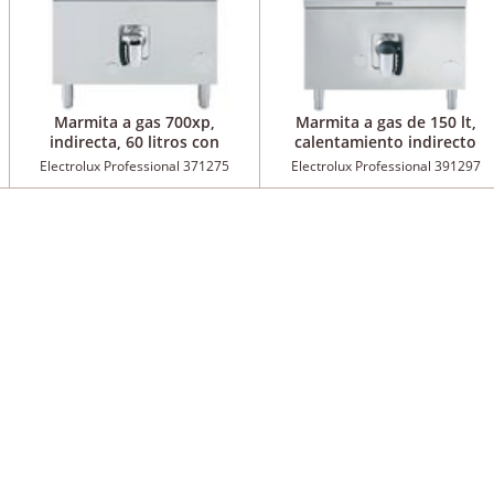
Marmita a gas 700xp,
Marmita a gas de 150 lt,
indirecta, 60 litros con
calentamiento indirecto
rellenado automático de la
Electrolux Professional 371275
Electrolux Professional 391297
cámara intermedia