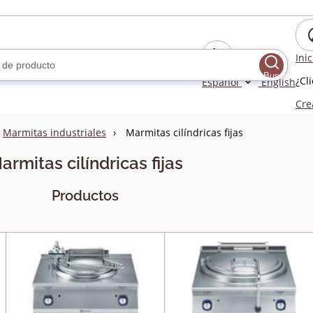
Ini
Buscar
¿Cl
Español
English
Cre
Marmitas industriales
Marmitas cilíndricas fijas
armitas cilíndricas fijas
Productos