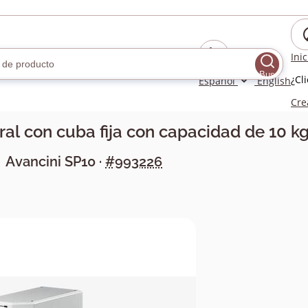
Ini
Buscar
¿Cl
Español
English
Cre
al con cuba fija con capacidad de 10 k
Avancini
SP10
·
#993226