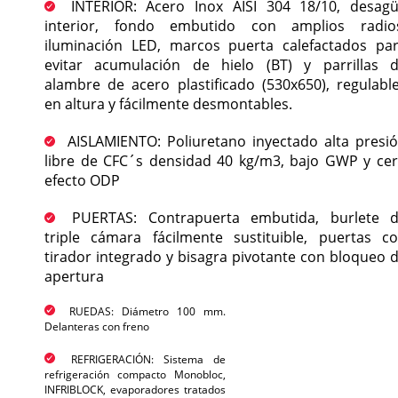
INTERIOR: Acero Inox AISI 304 18/10, desag
interior, fondo embutido con amplios radio
iluminación LED, marcos puerta calefactados pa
evitar acumulación de hielo (BT) y parrillas 
alambre de acero plastificado (530x650), regulabl
en altura y fácilmente desmontables.
AISLAMIENTO: Poliuretano inyectado alta presi
libre de CFC´s densidad 40 kg/m3, bajo GWP y ce
efecto ODP
PUERTAS: Contrapuerta embutida, burlete 
triple cámara fácilmente sustituible, puertas c
tirador integrado y bisagra pivotante con bloqueo 
apertura
RUEDAS: Diámetro 100 mm.
Delanteras con freno
REFRIGERACIÓN: Sistema de
refrigeración compacto Monobloc,
INFRIBLOCK, evaporadores tratados