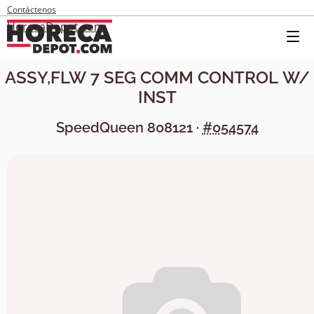
Contáctenos
HorecaDepot.com
ASSY,FLW 7 SEG COMM CONTROL W/
INST
SpeedQueen
808121
·
#054574