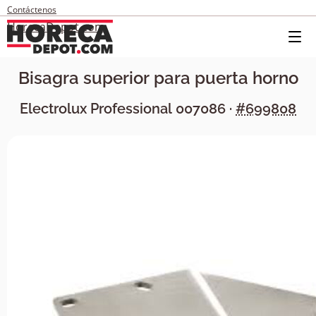
Contáctenos
HorecaDepot.com
Bisagra superior para puerta horno
Electrolux Professional
007086
·
#699808