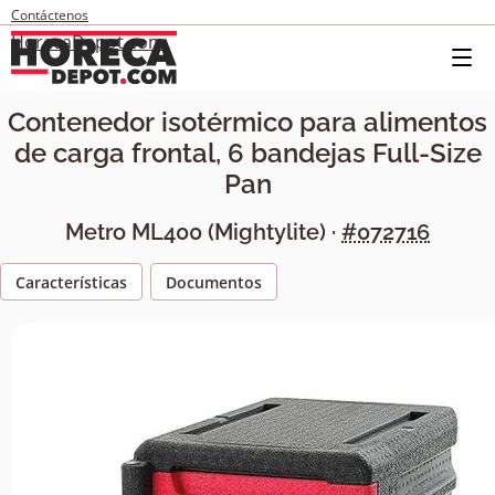
Contáctenos
HorecaDepot.com
Contenedor isotérmico para alimentos
de carga frontal, 6 bandejas Full-Size
Pan
Metro
ML400
(
Mightylite
) ·
#072716
Características
Documentos