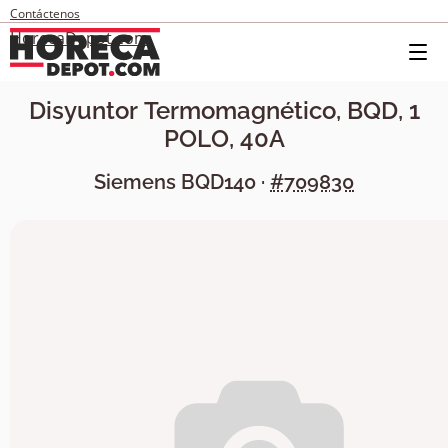
Contáctenos
HorecaDepot.com
Disyuntor Termomagnético, BQD, 1
POLO, 40A
Siemens
BQD140
·
#709830