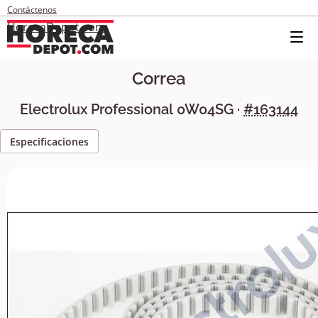
Contáctenos
HorecaDepot.com
Correa
Electrolux Professional
0W04SG
·
#163144
Especificaciones