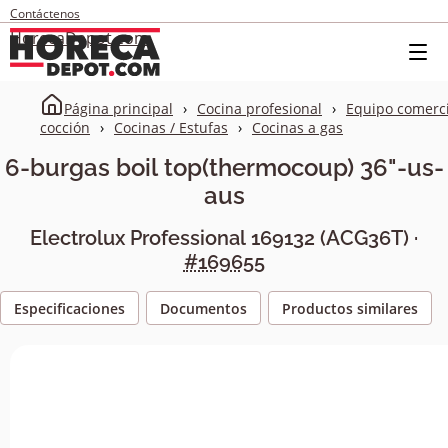
Contáctenos
HorecaDepot.com
Página principal
Cocina profesional
Equipo comerci
cocción
Cocinas / Estufas
Cocinas a gas
6-burgas boil top(thermocoup) 36"-us-
aus
Electrolux Professional
169132
(
ACG36T
) ·
#169655
Especificaciones
Documentos
Productos similares