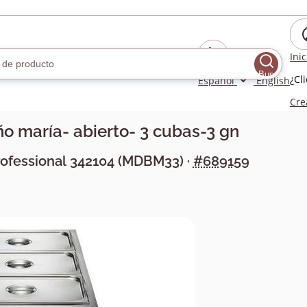
Ini
Buscar
¿Cl
Español
English
Cre
o maría- abierto- 3 cubas-3 gn
rofessional
342104
(
MDBM33
) ·
#689159