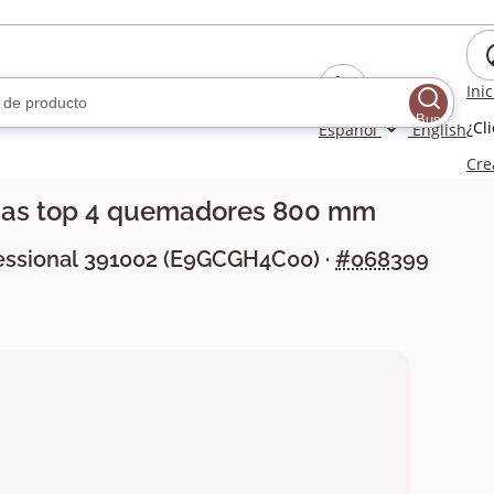
Ini
Buscar
¿Cl
Español
English
Cre
gas top 4 quemadores 800 mm
essional
391002
(
E9GCGH4C00
) ·
#068399