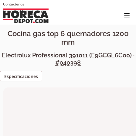
Contáctenos
HorecaDepot.com
Cocina gas top 6 quemadores 1200
mm
Electrolux Professional
391011
(
E9GCGL6C00
) ·
#040398
Especificaciones