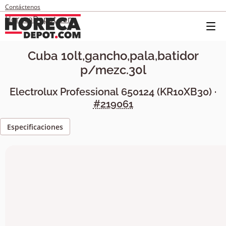
Contáctenos
HorecaDepot.com
Cuba 10lt,gancho,pala,batidor
p/mezc.30l
Electrolux Professional
650124
(
KR10XB30
) ·
#219061
Especificaciones