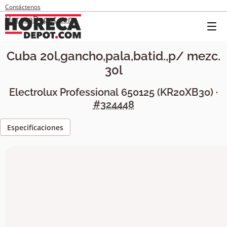
Contáctenos
HorecaDepot.com
Cuba 20l,gancho,pala,batid.,p/ mezc.
30l
Electrolux Professional
650125
(
KR20XB30
) ·
#324448
Especificaciones