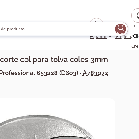
Ini
Buscar
¿Cl
Español
English
Cre
 corte col para tolva coles 3mm
 Professional
653228
(
D603
) ·
#783072