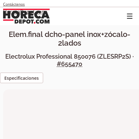
Contáctenos
HorecaDepot.com
Elem.final dcho-panel inox+zócalo-
2lados
Electrolux Professional
850076
(
ZLESRP2S
) ·
#655470
Especificaciones