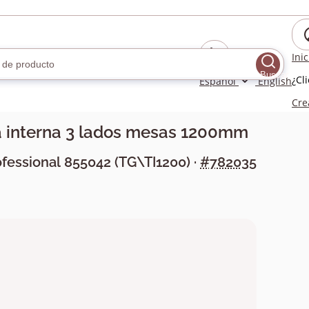
Ini
Buscar
¿Cl
Español
English
Cre
a interna 3 lados mesas 1200mm
ofessional
855042
(
TG\TI1200
) ·
#782035