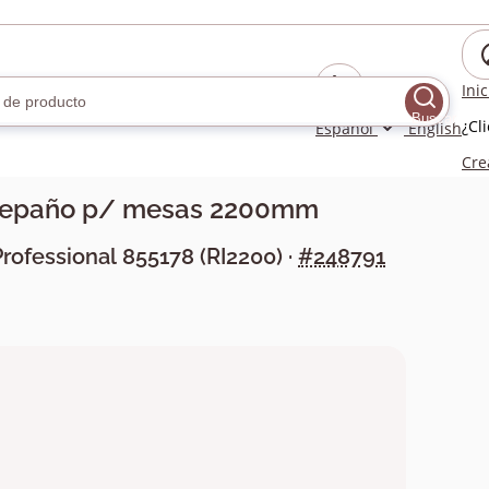
Ini
Buscar
¿Cl
Español
English
Cre
repaño p/ mesas 2200mm
Professional
855178
(
RI2200
) ·
#248791