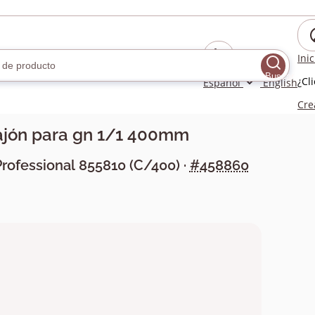
Ini
Buscar
¿Cl
Español
English
Cre
ajón para gn 1/1 400mm
Professional
855810
(
C/400
) ·
#458860