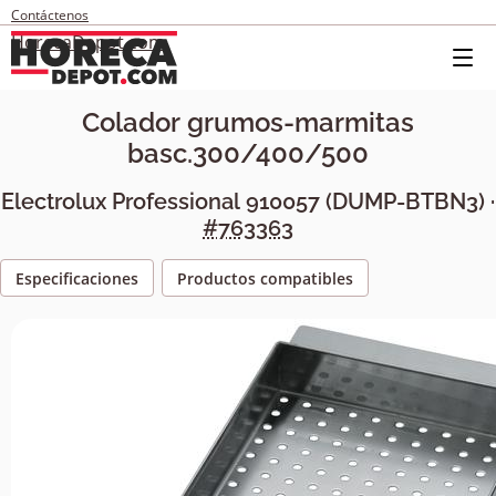
Contáctenos
HorecaDepot.com
Colador grumos-marmitas
basc.300/400/500
Electrolux Professional
910057
(
DUMP-BTBN3
) ·
#763363
Especificaciones
Productos compatibles