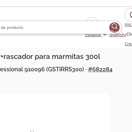
Ini
Buscar
¿Cl
Español
English
Cre
r+rascador para marmitas 300l
fessional
910096
(
GSTIRRS300
) ·
#682284