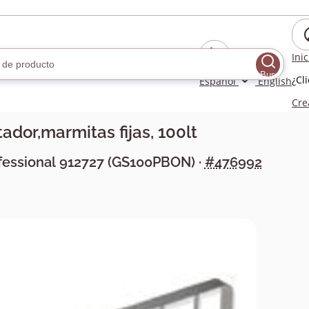
Ini
Buscar
¿Cl
Español
English
Cre
tador,marmitas fijas, 100lt
fessional
912727
(
GS100PBON
) ·
#476992