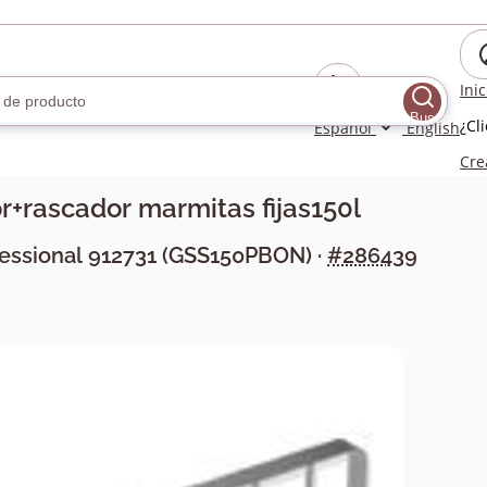
Ini
Buscar
¿Cl
Español
English
Cre
r+rascador marmitas fijas150l
fessional
912731
(
GSS150PBON
) ·
#286439