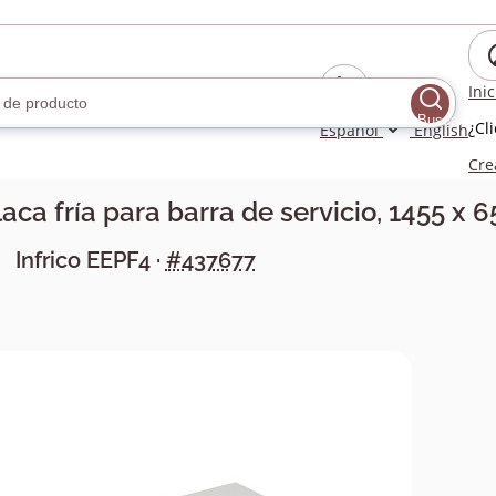
Ini
Buscar
¿Cl
Español
English
Cre
aca fría para barra de servicio, 1455 x
Infrico
EEPF4
·
#437677