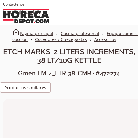
Contáctenos
HorecaDepot.com
Página principal
Cocina profesional
Equipo comerci
cocción
Cocedores / Cuecepastas
Accesorios
ETCH MARKS, 2 LITERS INCREMENTS,
38 LT/10G KETTLE
Groen
EM-4_LTR-38-CMR
·
#472274
Productos similares