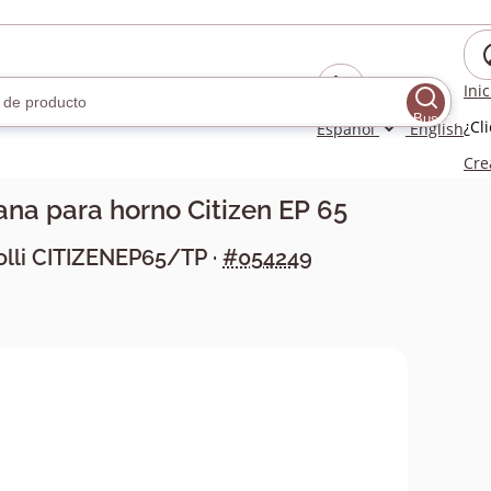
Ini
Buscar
¿Cl
Español
English
Cre
na para horno Citizen EP 65
lli
CITIZENEP65/TP
·
#054249