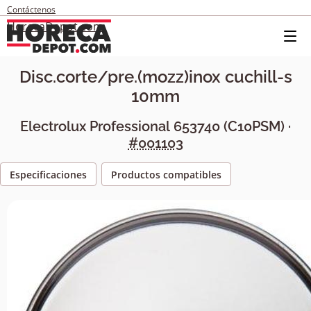
Contáctenos
HorecaDepot.com
Disc.corte/pre.(mozz)inox cuchill-s
10mm
Electrolux Professional
653740
(
C10PSM
) ·
#001103
Especificaciones
Productos compatibles