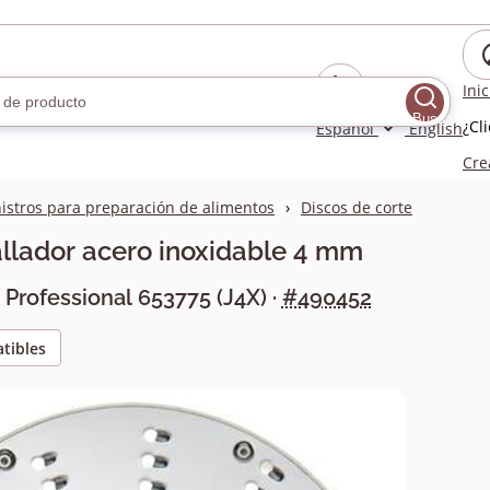
Ini
Buscar
¿Cl
Español
English
Cre
istros para preparación de alimentos
Discos de corte
allador acero inoxidable 4 mm
x Professional
653775
(
J4X
) ·
#490452
tibles