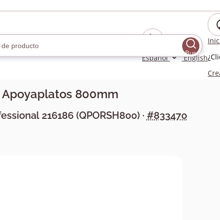
Ini
Buscar
¿Cl
Español
English
Cre
Apoyaplatos 800mm
fessional
216186
(
QPORSH800
) ·
#833470