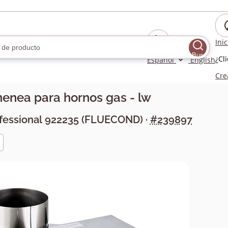
Ini
Buscar
¿Cl
Español
English
Cre
enea para hornos gas - lw
ofessional
922235
(
FLUECOND
) ·
#239897